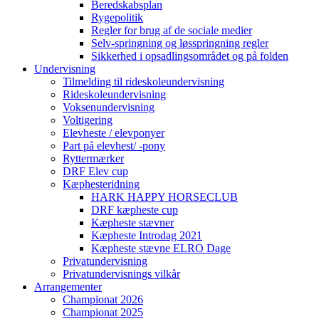
Beredskabsplan
Rygepolitik
Regler for brug af de sociale medier
Selv-springning og løsspringning regler
Sikkerhed i opsadlingsområdet og på folden
Undervisning
Tilmelding til rideskoleundervisning
Rideskoleundervisning
Voksenundervisning
Voltigering
Elevheste / elevponyer
Part på elevhest/ -pony
Ryttermærker
DRF Elev cup
Kæphesteridning
HARK HAPPY HORSECLUB
DRF kæpheste cup
Kæpheste stævner
Kæpheste Introdag 2021
Kæpheste stævne ELRO Dage
Privatundervisning
Privatundervisnings vilkår
Arrangementer
Championat 2026
Championat 2025