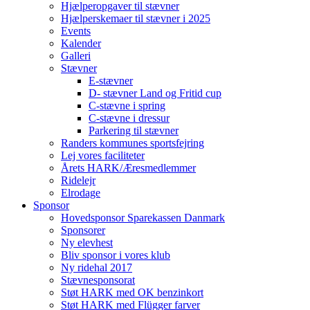
Hjælperopgaver til stævner
Hjælperskemaer til stævner i 2025
Events
Kalender
Galleri
Stævner
E-stævner
D- stævner Land og Fritid cup
C-stævne i spring
C-stævne i dressur
Parkering til stævner
Randers kommunes sportsfejring
Lej vores faciliteter
Årets HARK/Æresmedlemmer
Ridelejr
Elrodage
Sponsor
Hovedsponsor Sparekassen Danmark
Sponsorer
Ny elevhest
Bliv sponsor i vores klub
Ny ridehal 2017
Stævnesponsorat
Støt HARK med OK benzinkort
Støt HARK med Flügger farver