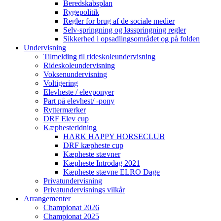
Beredskabsplan
Rygepolitik
Regler for brug af de sociale medier
Selv-springning og løsspringning regler
Sikkerhed i opsadlingsområdet og på folden
Undervisning
Tilmelding til rideskoleundervisning
Rideskoleundervisning
Voksenundervisning
Voltigering
Elevheste / elevponyer
Part på elevhest/ -pony
Ryttermærker
DRF Elev cup
Kæphesteridning
HARK HAPPY HORSECLUB
DRF kæpheste cup
Kæpheste stævner
Kæpheste Introdag 2021
Kæpheste stævne ELRO Dage
Privatundervisning
Privatundervisnings vilkår
Arrangementer
Championat 2026
Championat 2025