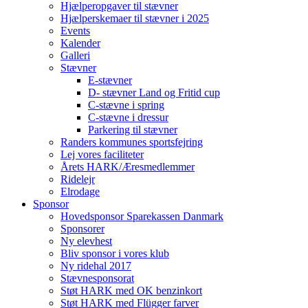
Hjælperopgaver til stævner
Hjælperskemaer til stævner i 2025
Events
Kalender
Galleri
Stævner
E-stævner
D- stævner Land og Fritid cup
C-stævne i spring
C-stævne i dressur
Parkering til stævner
Randers kommunes sportsfejring
Lej vores faciliteter
Årets HARK/Æresmedlemmer
Ridelejr
Elrodage
Sponsor
Hovedsponsor Sparekassen Danmark
Sponsorer
Ny elevhest
Bliv sponsor i vores klub
Ny ridehal 2017
Stævnesponsorat
Støt HARK med OK benzinkort
Støt HARK med Flügger farver