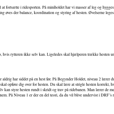
il at fortsætte i ridesporten. På miniholdet har vi masser af leg og hygge
ning øves der balance, koordination og styring af hesten. Øvelserne lege
 op, hvis rytteren ikke selv kan. Ligeledes skal hjælperen trække hesten 
r aldrig har siddet på en hest før. På Begynder Holdet, niveau 2 lærer 
skal opføre dig over for hesten. Du skal lære at strigle hesten korrekt,
lv kan styre hesten rundt i skridt og trav på ridebanen. Man lærer de mes
gennem. På Niveau 1 er der en del teori, da du vil blive undervist i DRF´s