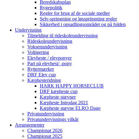
Beredskabsplan
Rygepolitik
Regler for brug af de sociale medier
Selv-springning og løsspringning regler
Sikkerhed i opsadlingsområdet og på folden
Undervisning
Tilmelding til rideskoleundervisning
Rideskoleundervisning
Voksenundervisning
Voltigering
Elevheste / elevponyer
Part på elevhest/ -pony
Ryttermærker
DRF Elev cup
Kæphesteridning
HARK HAPPY HORSECLUB
DRF kæpheste cup
Kæpheste stævner
Kæpheste Introdag 2021
Kæpheste stævne ELRO Dage
Privatundervisning
Privatundervisnings vilkår
Arrangementer
Championat 2026
Championat 2025