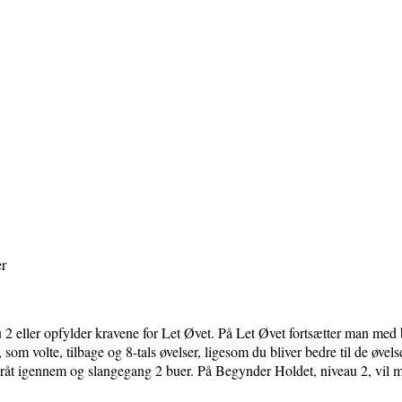
er
2 eller opfylder kravene for Let Øvet. På Let Øvet fortsætter man med b
r, som volte, tilbage og 8-tals øvelser, ligesom du bliver bedre til de øve
råt igennem og slangegang 2 buer. På Begynder Holdet, niveau 2, vil m