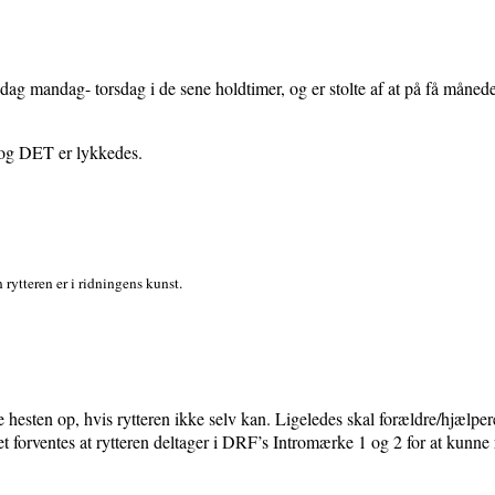
ag mandag- torsdag i de sene holdtimer, og er stolte af at på få måneder
-og DET er lykkedes.
 rytteren er i ridningens kunst.
dle hesten op, hvis rytteren ikke selv kan. Ligeledes skal forældre/hjælp
 forventes at rytteren deltager i DRF’s Intromærke 1 og 2 for at kunne