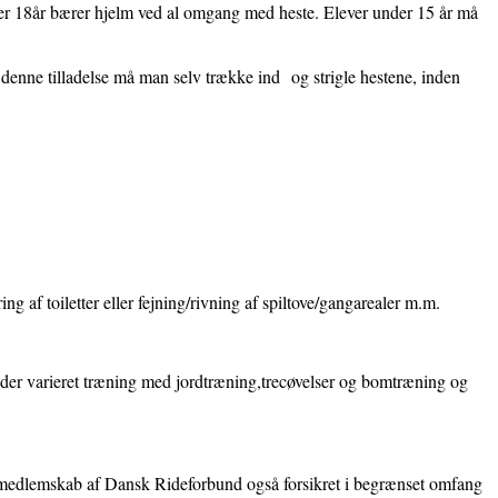
 under 18år bærer hjelm ved al omgang med heste. Elever under 15 år må
 denne tilladelse må man selv trække ind og strigle hestene, inden
ng af toiletter eller fejning/rivning af spiltove/gangarealer m.m.
der varieret træning med jordtræning,trecøvelser og bomtræning og
sit medlemskab af Dansk Rideforbund også forsikret i begrænset omfang