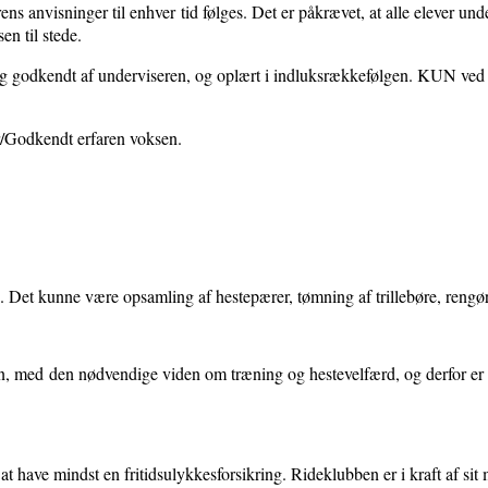
erens anvisninger til enhver tid følges. Det er påkrævet, at alle elever
en til stede.
n og godkendt af underviseren, og oplært i indluksrækkefølgen. KUN ved
er/Godkendt erfaren voksen.
. Det kunne være opsamling af hestepærer, tømning af trillebøre, rengøri
, med den nødvendige viden om træning og hestevelfærd, og derfor er 
s at have mindst en fritidsulykkesforsikring. Rideklubben er i kraft af 