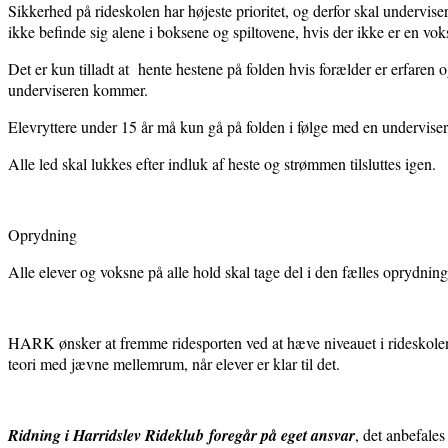
Sikkerhed på rideskolen har højeste prioritet, og derfor skal undervis
ikke befinde sig alene i boksene og spiltovene, hvis der ikke er en voks
Det er kun tilladt at hente hestene på folden hvis forælder er erfare
underviseren kommer.
Elevryttere under 15 år må kun gå på folden i følge med en undervis
Alle led skal lukkes efter indluk af heste og strømmen tilsluttes igen.
Oprydning
Alle elever og voksne på alle hold skal tage del i den fælles oprydning
HARK ønsker at fremme ridesporten ved at hæve niveauet i rideskolen
teori med jævne mellemrum, når elever er klar til det.
Ridning i Harridslev Rideklub foregår på eget ansvar
, det anbefale