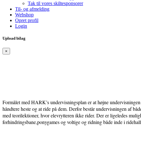
Tak til vores skiltesponsorer
Til- og afmelding
Webshop
Opret profil
Login
Upload bilag
×
Formålet med HARK’s undervisningsplan er at højne undervisningen for
håndtere heste og at ride på dem. Derfor består undervisningen af båd
med teorilektioner, hvor elevrytteren ikke rider. Der er ligeledes mul
forhindringsbane,ponygames og voltige og ridning både inde i ridehaller