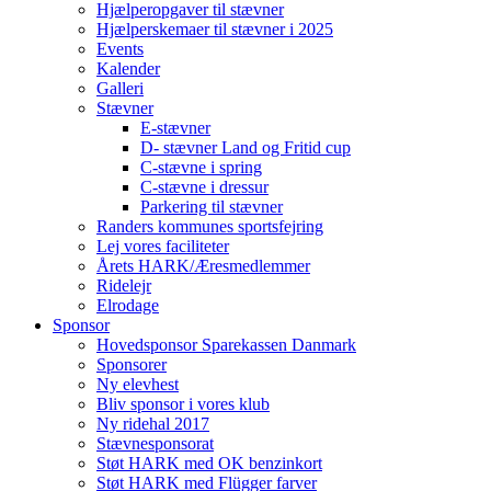
Hjælperopgaver til stævner
Hjælperskemaer til stævner i 2025
Events
Kalender
Galleri
Stævner
E-stævner
D- stævner Land og Fritid cup
C-stævne i spring
C-stævne i dressur
Parkering til stævner
Randers kommunes sportsfejring
Lej vores faciliteter
Årets HARK/Æresmedlemmer
Ridelejr
Elrodage
Sponsor
Hovedsponsor Sparekassen Danmark
Sponsorer
Ny elevhest
Bliv sponsor i vores klub
Ny ridehal 2017
Stævnesponsorat
Støt HARK med OK benzinkort
Støt HARK med Flügger farver